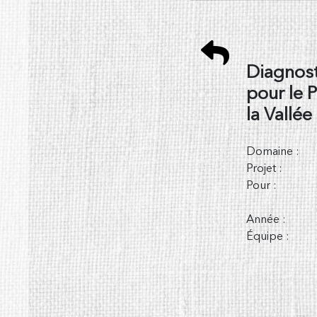
Skip
to
content
Diagnost
pour le
la Vallée
Domaine :
Projet :
Pour :
Année :
Équipe :