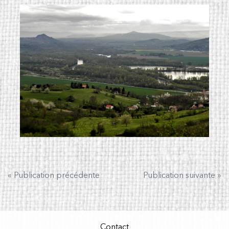
Navigation
« Publication précédente
Publication suivante »
de
l’article
Contact