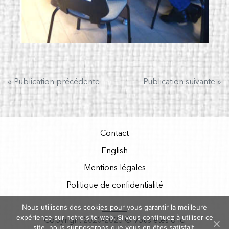
Navigation
« Publication précédente
Publication suivante »
de
l’article
Contact
English
Mentions légales
Politique de confidentialité
Nous utilisons des cookies pour vous garantir la meilleure
______
expérience sur notre site web. Si vous continuez à utiliser ce
Copyright 2020-2026 © Vous êtes d'ici
site, nous supposerons que vous en êtes satisfait.